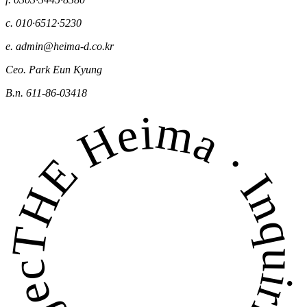
c.
010·6512·5230
e.
admin@heima-d.co.kr
Ceo.
Park Eun Kyung
B.n.
611-86-03418
THE Heima · Inquiries about projects · est.2010 ·