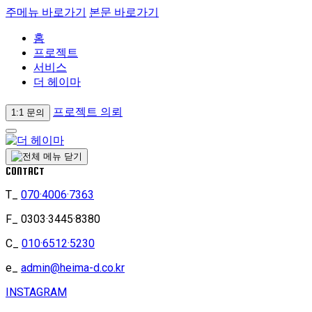
주메뉴 바로가기
본문 바로가기
홈
프로젝트
서비스
더 헤이마
프로젝트 의뢰
1:1 문의
CONTACT
T_
070·4006·7363
F_
0303·3445·8380
C_
010·6512·5230
e_
admin@heima-d.co.kr
INSTAGRAM