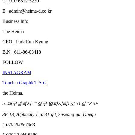
C_ 010·6512·5230
E_ admin@heima-d.co.kr
Business Info
The Heima
CEO_ Park Eun Kyung
B.N_ 611-86-03418
FOLLOW
INSTAGRAM
Touch a Graphic
T.A.G
the Heima.
a.
대구광역시 수성구 알파시티1로 31길 18 3F
3F 18, Alphacity 1-ro 31-gil, Suseong-gu, Daegu
t.
070·4006·7363
f.
0303·3445·8380